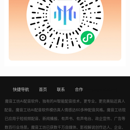
快捷导航
首页
联系
合作
[!---page.stats--]
魔音工坊
Ai配音软件
，独有的AI智能配音技术，更专业，更完美贴近真人
配音。
魔音工坊
Ai配音软件
模仿真人情感达60多种配音风格。
魔音工坊
现
已应用于短视频配音、新闻播报、有声书、有声电台、政企宣传、广告等
数百行业场景。
魔音工坊
已获数千万自媒体、影视解说创作达人、企业、