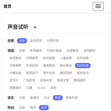
魔音工坊声音试听
声音试听
+
资费：
全部
会员声音
付费声音
领域：
全部
影视解说
纪录片解说
动漫解说
游戏解说
体育解说
好物推荐
民间故事
儿童故事
有声读物
书单推荐
生活妙招
美食解说
娱乐解说
知识科普
沙雕动画
搞笑段子
野外生存
解压视频
新闻资讯
宣传片
广告配音
促销叫卖
情感文案
教程课件
明星模仿
口播
VLOG
其他
语言：
全部
普通话
方言
英语
其他外语
性别：
全部
男声
女声