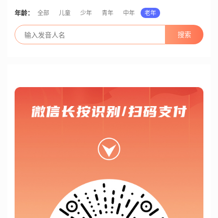
年龄：
全部
儿童
少年
青年
中年
老年