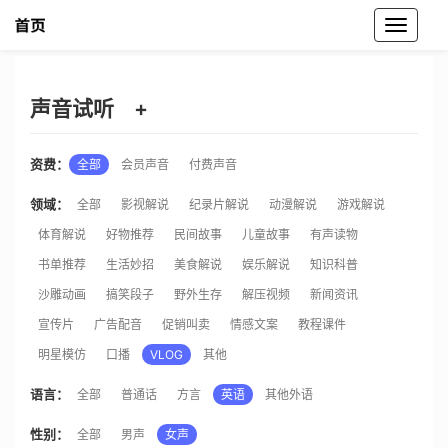
魔音工坊声音试听
声音试听
+
资费：
全部
会员声音
付费声音
领域：
全部
影视解说
纪录片解说
动漫解说
游戏解说
体育解说
好物推荐
民间故事
儿童故事
有声读物
书单推荐
生活妙招
美食解说
娱乐解说
知识科普
沙雕动画
搞笑段子
野外生存
解压视频
新闻资讯
宣传片
广告配音
促销叫卖
情感文案
教程课件
明星模仿
口播
VLOG
其他
语言：
全部
普通话
方言
英语
其他外语
性别：
全部
男声
女声