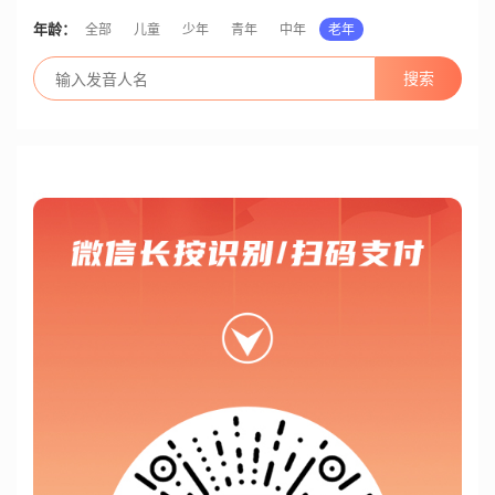
年龄：
全部
儿童
少年
青年
中年
老年