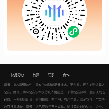
快捷导航
首页
联系
合作
[!---page.stats--]
魔音工坊
Ai配音软件
，独有的AI智能配音技术，更专业，更完美贴近真人
配音。
魔音工坊
Ai配音软件
模仿真人情感达60多种配音风格。
魔音工坊
现
已应用于短视频配音、新闻播报、有声书、有声电台、政企宣传、广告等
数百行业场景。
魔音工坊
已获数千万自媒体、影视解说创作达人、企业、