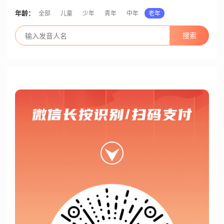
年龄：
全部
儿童
少年
青年
中年
老年