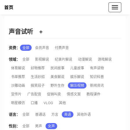
魔音工坊声音试听
声音试听
+
资费：
全部
会员声音
付费声音
领域：
全部
影视解说
纪录片解说
动漫解说
游戏解说
体育解说
好物推荐
民间故事
儿童故事
有声读物
书单推荐
生活妙招
美食解说
娱乐解说
知识科普
沙雕动画
搞笑段子
野外生存
解压视频
新闻资讯
宣传片
广告配音
促销叫卖
情感文案
教程课件
明星模仿
口播
VLOG
其他
语言：
全部
普通话
方言
英语
其他外语
性别：
全部
男声
女声