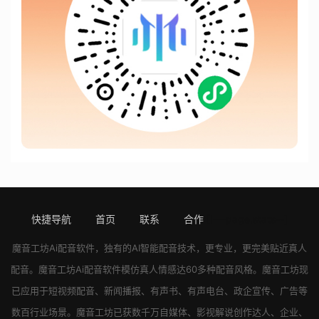
快捷导航
首页
联系
合作
[!---page.stats--]
魔音工坊
Ai配音软件
，独有的AI智能配音技术，更专业，更完美贴近真人
配音。
魔音工坊
Ai配音软件
模仿真人情感达60多种配音风格。
魔音工坊
现
已应用于短视频配音、新闻播报、有声书、有声电台、政企宣传、广告等
数百行业场景。
魔音工坊
已获数千万自媒体、影视解说创作达人、企业、