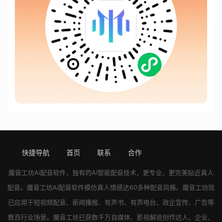
快捷导航
首页
联系
合作
[!---page.stats--]
魔音工坊
Ai配音软件
，独有的AI智能配音技术，更专业，更完美贴近真人
配音。
魔音工坊
Ai配音软件
模仿真人情感达60多种配音风格。
魔音工坊
现
已应用于短视频配音、新闻播报、有声书、有声电台、政企宣传、广告等
数百行业场景。
魔音工坊
已获数千万自媒体、影视解说创作达人、企业、