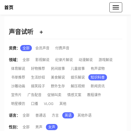
魔音工坊声音试听
声音试听
+
资费：
全部
会员声音
付费声音
领域：
全部
影视解说
纪录片解说
动漫解说
游戏解说
体育解说
好物推荐
民间故事
儿童故事
有声读物
书单推荐
生活妙招
美食解说
娱乐解说
知识科普
沙雕动画
搞笑段子
野外生存
解压视频
新闻资讯
宣传片
广告配音
促销叫卖
情感文案
教程课件
明星模仿
口播
VLOG
其他
语言：
全部
普通话
方言
英语
其他外语
性别：
全部
男声
女声