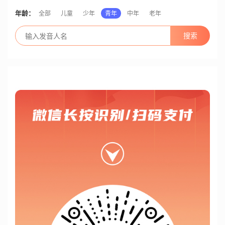
年龄：
全部
儿童
少年
青年
中年
老年