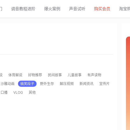
门
调音教程进阶
爆火案例
声音试听
购买会员
淘宝
说
体育解说
好物推荐
民间故事
儿童故事
有声读物
沙雕动画
搞笑段子
野外生存
解压视频
新闻资讯
宣传片
口播
VLOG
其他