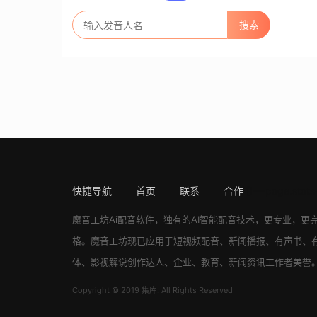
快捷导航
首页
联系
合作
[!---page.stats
魔音工坊
Ai配音软件
，独有的AI智能配音技术，更专业，更
格。
魔音工坊
现已应用于短视频配音、新闻播报、有声书、
体、影视解说创作达人、企业、教育、新闻资讯工作者美誉
Copyright © 2019 集库. All Rights Reserved