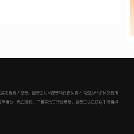
--]
完美贴近真人配音。
魔音工坊
Ai配音软件
模仿真人情感达60多种配音风
有声电台、政企宣传、广告等数百行业场景。
魔音工坊
已获数千万自媒
。