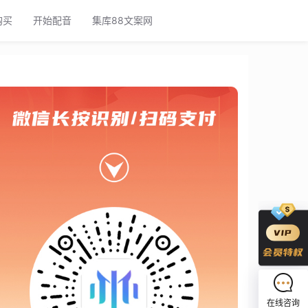
购买
开始配音
集库88文案网
在线咨询