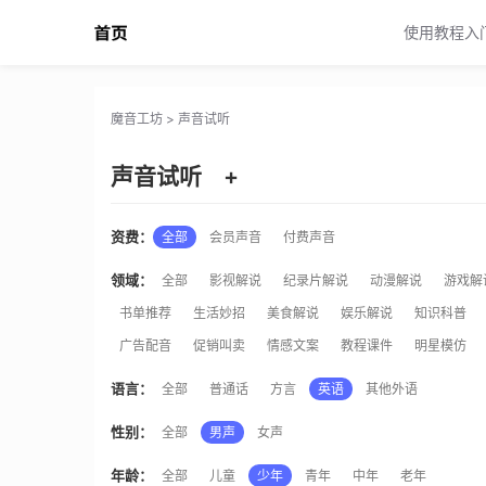
魔音工坊声音试听
使用教程入
魔音工坊
>
声音试听
声音试听
+
资费：
全部
会员声音
付费声音
领域：
全部
影视解说
纪录片解说
动漫解说
游戏解
书单推荐
生活妙招
美食解说
娱乐解说
知识科普
广告配音
促销叫卖
情感文案
教程课件
明星模仿
语言：
全部
普通话
方言
英语
其他外语
性别：
全部
男声
女声
年龄：
全部
儿童
少年
青年
中年
老年