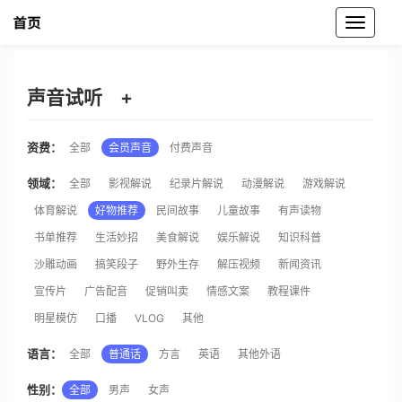
魔音工坊声音试听
声音试听
+
资费：
全部
会员声音
付费声音
领域：
全部
影视解说
纪录片解说
动漫解说
游戏解说
体育解说
好物推荐
民间故事
儿童故事
有声读物
书单推荐
生活妙招
美食解说
娱乐解说
知识科普
沙雕动画
搞笑段子
野外生存
解压视频
新闻资讯
宣传片
广告配音
促销叫卖
情感文案
教程课件
明星模仿
口播
VLOG
其他
语言：
全部
普通话
方言
英语
其他外语
性别：
全部
男声
女声