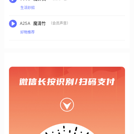
生活妙招
A25A
魔清竹
（会员声音）
好物推荐