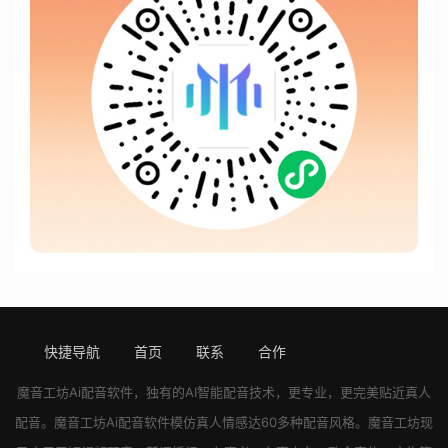
快捷导航
首页
联系
合作
[!---page.stats--]
魔音工坊
Ai配音软件
，独有的AI智能配音技术，更专业，更完美贴近真人
配音。
魔音工坊
Ai配音软件
模仿真人情感达60多种配音风格。
魔音工坊
现