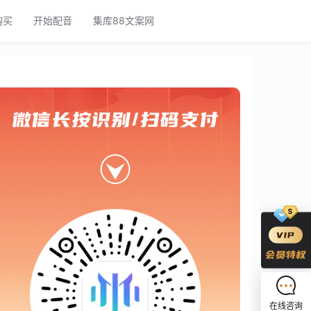
购买
开始配音
集库88文案网
在线咨询