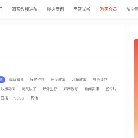
门
调音教程进阶
爆火案例
声音试听
购买会员
淘宝
说
体育解说
好物推荐
民间故事
儿童故事
有声读物
沙雕动画
搞笑段子
野外生存
解压视频
新闻资讯
宣传片
口播
VLOG
其他