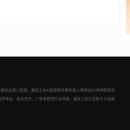
--]
完美贴近真人配音。
魔音工坊
Ai配音软件
模仿真人情感达60多种配音风
有声电台、政企宣传、广告等数百行业场景。
魔音工坊
已获数千万自媒
。