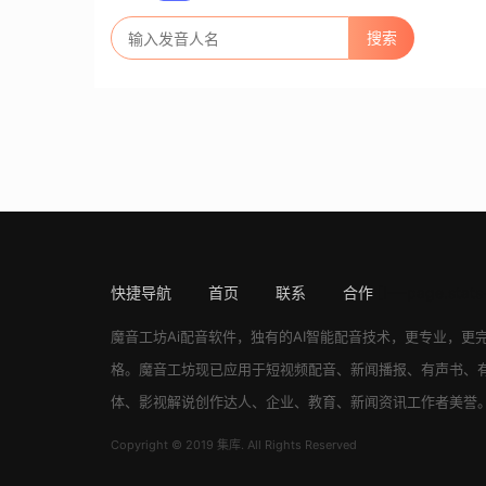
快捷导航
首页
联系
合作
[!---page.stats
魔音工坊
Ai配音软件
，独有的AI智能配音技术，更专业，更
格。
魔音工坊
现已应用于短视频配音、新闻播报、有声书、
体、影视解说创作达人、企业、教育、新闻资讯工作者美誉
Copyright © 2019 集库. All Rights Reserved