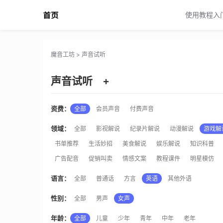
魔音工坊声音试听
使用教程入
魔音工坊
>
声音试听
声音试听
+
资费：
全部
会员声音
付费声音
领域：
全部
影视解说
纪录片解说
动漫解说
游戏解
书单推荐
生活妙招
美食解说
娱乐解说
知识科普
广告配音
促销叫卖
情感文案
教程课件
明星模仿
语言：
全部
普通话
方言
英语
其他外语
性别：
全部
男声
女声
年龄：
全部
儿童
少年
青年
中年
老年