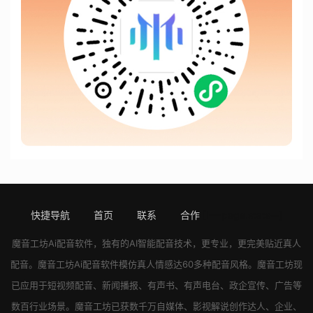
快捷导航
首页
联系
合作
[!---page.stats--]
魔音工坊
Ai配音软件
，独有的AI智能配音技术，更专业，更完美贴近真人
配音。
魔音工坊
Ai配音软件
模仿真人情感达60多种配音风格。
魔音工坊
现
已应用于短视频配音、新闻播报、有声书、有声电台、政企宣传、广告等
数百行业场景。
魔音工坊
已获数千万自媒体、影视解说创作达人、企业、