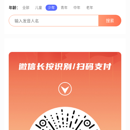
年龄：
全部
儿童
少年
青年
中年
老年