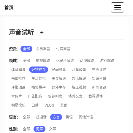
魔音工坊声音试听
声音试听
+
资费：
全部
会员声音
付费声音
领域：
全部
影视解说
纪录片解说
动漫解说
游戏解说
体育解说
好物推荐
民间故事
儿童故事
有声读物
书单推荐
生活妙招
美食解说
娱乐解说
知识科普
沙雕动画
搞笑段子
野外生存
解压视频
新闻资讯
宣传片
广告配音
促销叫卖
情感文案
教程课件
明星模仿
口播
VLOG
其他
语言：
全部
普通话
方言
英语
其他外语
性别：
全部
男声
女声